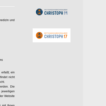
lmedizin und
ems
erfaßt; ein
indet nicht
cht.
erden. Die
 jeweiligen
der Website
z mit Ihnen