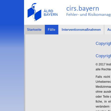
Startseite
Fälle
Interventionsmaßnahmen
Au
Copyrig
Copyrig
© 2017 Inst
alle Rechte
Falls nich
Urheberrec
Medizinmana
ohne ausdr
oder Teile 
fiche, in 
verändern 