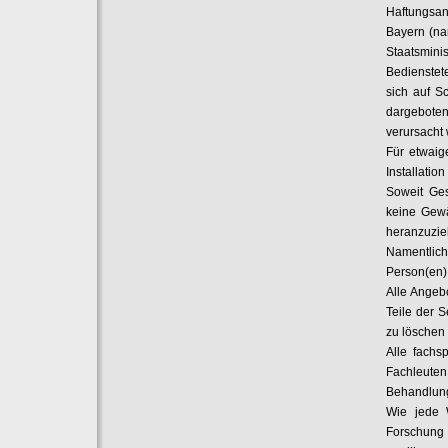
Haftungsan
Bayern (na
Staatsmini
Bedienstete
sich auf S
dargeboten
verursacht
Für etwaig
Installatio
Soweit Ges
keine Gewäh
heranzuzie
Namentlich
Person(en)
Alle Angebo
Teile der 
zu löschen 
Alle fachs
Fachleuten 
Behandlung
Wie jede 
Forschung 