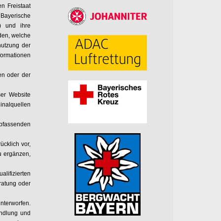
n Freistaat
 Bayerische
r) und ihre
nden, welche
nutzung der
formationen
en oder der
ser Website
ginalquellen
abfassenden
ücklich vor,
u ergänzen,
lifizierten
eratung oder
terworfen.
andlung und