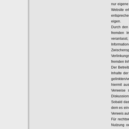
nur eigene
Website er
entspreche
eigen.
Durch den 
fremden In
veranlasst
Informati
Zwischens
Verlinkung
fremden Inh
Der Betreib
Inhalte de
gelinkten/v
hiermit au
Verweise 
Diskussions
Sobald das 
dem es eine
Verweis auf
Für rechts
Nutzung od