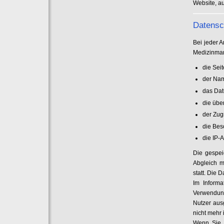
Website, a
Datensc
Bei jeder A
Medizinman
die Sei
der Nam
das Dat
die üb
der Zugr
die Bes
die IP-
Die gespei
Abgleich m
statt. Die
Im Inform
Verwendung
Nutzer aus
nicht mehr 
Wenn Sie u