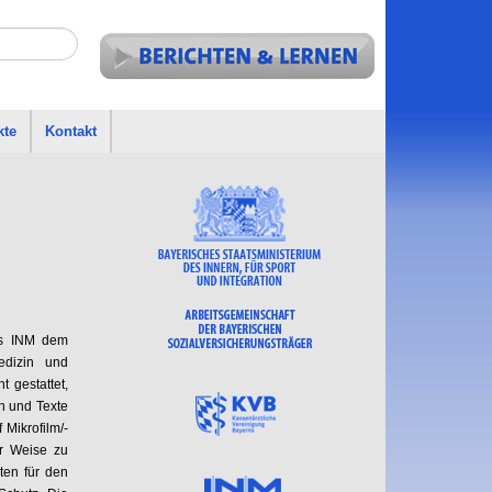
kte
Kontakt
des INM dem
medizin und
t gestattet,
n und Texte
 Mikrofilm/-
er Weise zu
ten für den