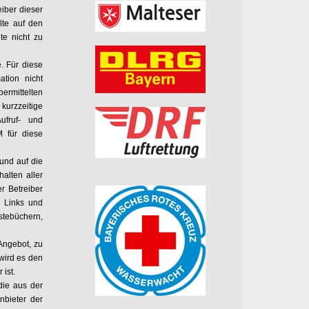
iber dieser
lte auf den
te nicht zu
. Für diese
ation nicht
ermittelten
urzzeitige
ufruf- und
M für diese
 und auf die
alten aller
er Betreiber
n Links und
tebüchern,
 Angebot, zu
 wird es den
ist.
die aus der
nbieter der