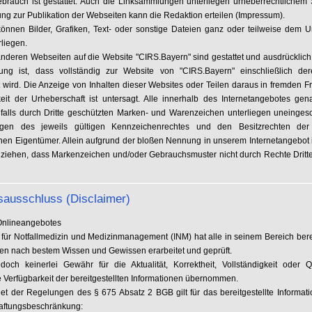
ebrauch ist gestattet. Auch die Linksammlungen unterliegen urheberrechtlichem 
g zur Publikation der Webseiten kann die Redaktion erteilen (Impressum).
können Bilder, Grafiken, Text- oder sonstige Dateien ganz oder teilweise dem U
rliegen.
anderen Webseiten auf die Website "CIRS.Bayern" sind gestattet und ausdrücklich
ung ist, dass vollständig zur Website von "CIRS.Bayern" einschließlich d
 wird. Die Anzeige von Inhalten dieser Websites oder Teilen daraus in fremden 
eit der Urheberschaft ist untersagt. Alle innerhalb des Internetangebotes ge
alls durch Dritte geschützten Marken- und Warenzeichen unterliegen uneinges
gen des jeweils gültigen Kennzeichenrechtes und den Besitzrechten der 
nen Eigentümer. Allein aufgrund der bloßen Nennung in unserem Internetangebot is
 ziehen, dass Markenzeichen und/oder Gebrauchsmuster nicht durch Rechte Dritte
sausschluss (Disclaimer)
 Onlineangebotes
t für Notfallmedizin und Medizinmanagement (INM) hat alle in seinem Bereich bere
nen nach bestem Wissen und Gewissen erarbeitet und geprüft.
doch keinerlei Gewähr für die Aktualität, Korrektheit, Vollständigkeit oder Q
e Verfügbarkeit der bereitgestellten Informationen übernommen.
t der Regelungen des § 675 Absatz 2 BGB gilt für das bereitgestellte Informat
aftungsbeschränkung: