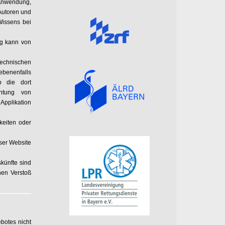
 Anwendung,
 Autoren und
Wissens bei
ng kann von
technischen
benenfalls
ob die dort
htung von
Applikation
keiten oder
eser Website
skünfte sind
nen Verstoß
botes nicht