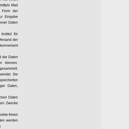
ittels Mail
n Form der
ur Eingabe
ieser Daten
nstitut für
Versand der
Abonnement
d die Daten
en können.
 gesammelt.
wendet. Sie
speicherten
ger Daten,
ichen Daten
nten Zwecke
ookie-freien
aten werden
.