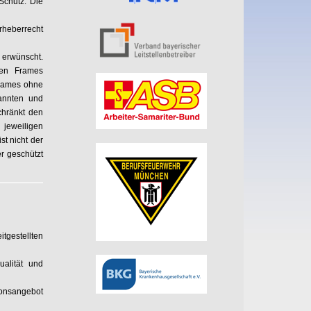
Schutz. Die
rheberrecht
 erwünscht.
eren Frames
Frames ohne
nannten und
chränkt den
jeweiligen
t nicht der
r geschützt
itgestellten
ualität und
ionsangebot