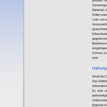
privaten G
Genehmigun
Weiterhin 
Dritter unte
Links von 
Voraussetz
gewechselt
Erkennbark
gegebenenf
Bestimmun
eingetrage
Schluss zu
sind.
Haftung
Inhalt des
Das Institu
Informatio
Es wird je
jederzeitig
Unbeschade
folgende H