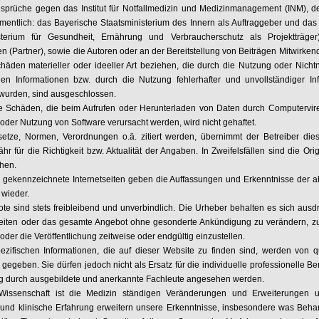
sprüche gegen das Institut für Notfallmedizin und Medizinmanagement (INM), de
mentlich: das Bayerische Staatsministerium des Innern als Auftraggeber und das
sterium für Gesundheit, Ernährung und Verbraucherschutz als Projektträge
n (Partner), sowie die Autoren oder an der Bereitstellung von Beiträgen Mitwirke
chäden materieller oder ideeller Art beziehen, die durch die Nutzung oder Nicht
en Informationen bzw. durch die Nutzung fehlerhafter und unvollständiger In
 wurden, sind ausgeschlossen.
e Schäden, die beim Aufrufen oder Herunterladen von Daten durch Computervir
n oder Nutzung von Software verursacht werden, wird nicht gehaftet.
etze, Normen, Verordnungen o.ä. zitiert werden, übernimmt der Betreiber die
r für die Richtigkeit bzw. Aktualität der Angaben. In Zweifelsfällen sind die Ori
hen.
 gekennzeichnete Internetseiten geben die Auffassungen und Erkenntnisse der 
 wieder.
te sind stets freibleibend und unverbindlich. Die Urheber behalten es sich ausdr
Seiten oder das gesamte Angebot ohne gesonderte Ankündigung zu verändern, z
oder die Veröffentlichung zeitweise oder endgültig einzustellen.
pezifischen Informationen, die auf dieser Website zu finden sind, werden von qua
gegeben. Sie dürfen jedoch nicht als Ersatz für die individuelle professionelle B
 durch ausgebildete und anerkannte Fachleute angesehen werden.
Wissenschaft ist die Medizin ständigen Veränderungen und Erweiterungen un
und klinische Erfahrung erweitern unsere Erkenntnisse, insbesondere was Beh