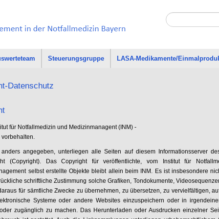
swerteteam
Steuerungsgruppe
LASA-Medikamente/Einmalprodu
ht-Datenschutz
ht
itut für Notfallmedizin und Medizinmanagent (INM) -
 vorbehalten.
t anders angegeben, unterliegen alle Seiten auf diesem Informationsserver 
ht (Copyright). Das Copyright für veröffentlichte, vom Institut für Notfall
gement selbst erstellte Objekte bleibt allein beim INM. Es ist insbesondere nich
ückliche schriftliche Zustimmung solche Grafiken, Tondokumente, Videosequenze
daraus für sämtliche Zwecke zu übernehmen, zu übersetzen, zu vervielfältigen, auf
elektronische Systeme oder andere Websites einzuspeichern oder in irgendein
oder zugänglich zu machen. Das Herunterladen oder Ausdrucken einzelner Sei