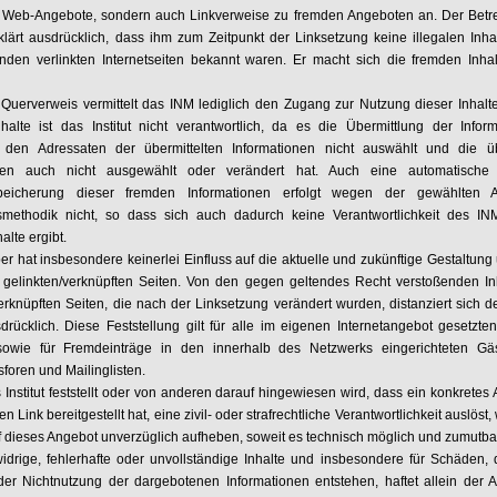
 Web-Angebote, sondern auch Linkverweise zu fremden Angeboten an. Der Betre
klärt ausdrücklich, dass ihm zum Zeitpunkt der Linksetzung keine illegalen Inha
nden verlinkten Internetseiten bekannt waren. Er macht sich die fremden Inhal
Querverweis vermittelt das INM lediglich den Zugang zur Nutzung dieser Inhalte
halte ist das Institut nicht verantwortlich, da es die Übermittlung der Inform
, den Adressaten der übermittelten Informationen nicht auswählt und die üb
onen auch nicht ausgewählt oder verändert hat. Auch eine automatische k
peicherung dieser fremden Informationen erfolgt wegen der gewählten A
smethodik nicht, so dass sich auch dadurch keine Verantwortlichkeit des IN
alte ergibt.
er hat insbesondere keinerlei Einfluss auf die aktuelle und zukünftige Gestaltung
r gelinkten/verknüpften Seiten. Von den gegen geltendes Recht verstoßenden Inh
erknüpften Seiten, die nach der Linksetzung verändert wurden, distanziert sich d
sdrücklich. Diese Feststellung gilt für alle im eigenen Internetangebot gesetzte
sowie für Fremdeinträge in den innerhalb des Netzwerks eingerichteten Gäs
foren und Mailinglisten.
Institut feststellt oder von anderen darauf hingewiesen wird, dass ein konkretes
n Link bereitgestellt hat, eine zivil- oder strafrechtliche Verantwortlichkeit auslöst,
 dieses Angebot unverzüglich aufheben, soweit es technisch möglich und zumutbar 
widrige, fehlerhafte oder unvollständige Inhalte und insbesondere für Schäden, 
er Nichtnutzung der dargebotenen Informationen entstehen, haftet allein der A