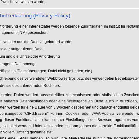
uf welche verwiesen wurde.
hutzerklärung (Privacy Policy)
nforderung einer Internetdatei werden folgende Zugriffsdaten im Institut für Notfal
agement (INM) gespeichert:
te, von der aus die Datei angefordert wurde
e der aufgerufenen Datei
um und die Uhrzeit der Anforderung
ertragene Datenmenge
iffsstatus (Datei übertragen, Datei nicht gefunden, etc.)
chreibung des verwendeten Webbrowsertyps bzw. des verwendeten Betriebssyst
Adresse des anfordernden Rechners.
cherten Daten werden ausschließlich zu technischen oder statistischen Zwecken 
it anderen Datenbeständen oder eine Weitergabe an Dritte, auch in Auszügen, f
 Daten werden für eine Dauer von 3 Wochen gespeichert und danach endgültig gelös
ationsangebot "CIRS.Bayern" können Cookies oder JAVA-Applets verwendet w
 dieser Funktionalitäten kann durch Einstellungen der Browserprogramms vom
geschaltet werden. Unter Umständen ist dann jedoch die korrekte Funktionalität 
in vollem Umfang gewährleistet.
ns eine E-Mail senden, so wird Ihre Mail-Adresse nur für die Korresponden