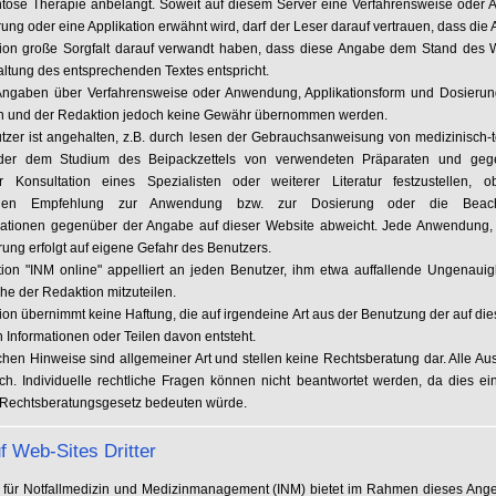
öse Therapie anbelangt. Soweit auf diesem Server eine Verfahrensweise oder
ung oder eine Applikation erwähnt wird, darf der Leser darauf vertrauen, dass die
ion große Sorgfalt darauf verwandt haben, dass diese Angabe dem Stand des 
altung des entsprechenden Textes entspricht.
Angaben über Verfahrensweise oder Anwendung, Applikationsform und Dosieru
n und der Redaktion jedoch keine Gewähr übernommen werden.
tzer ist angehalten, z.B. durch lesen der Gebrauchsanweisung von medizinisch-
der dem Studium des Beipackzettels von verwendeten Präparaten und gege
er Konsultation eines Spezialisten oder weiterer Literatur festzustellen, 
nen Empfehlung zur Anwendung bzw. zur Dosierung oder die Beac
kationen gegenüber der Angabe auf dieser Website abweicht. Jede Anwendung, 
ung erfolgt auf eigene Gefahr des Benutzers.
ion "INM online" appelliert an jeden Benutzer, ihm etwa auffallende Ungenauig
he der Redaktion mitzuteilen.
on übernimmt keine Haftung, die auf irgendeine Art aus der Benutzung der auf di
 Informationen oder Teilen davon entsteht.
schen Hinweise sind allgemeiner Art und stellen keine Rechtsberatung dar. Alle Au
ich. Individuelle rechtliche Fragen können nicht beantwortet werden, da dies ei
Rechtsberatungsgesetz bedeuten würde.
f Web-Sites Dritter
ut für Notfallmedizin und Medizinmanagement (INM) bietet im Rahmen dieses Ange