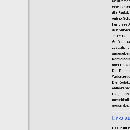
medikament
eine Dosier
die Redakt
online-Sch
Für diese 
den Autore
Jeder Benu
Geräten o
zusätzlich
angegebe
Kontraindi
oder Dosier
Die Redakt
Widersprüc
Die Redakti
enthaltenen
Die juristi
unverbindl
gegen das 
Links au
Das Instit