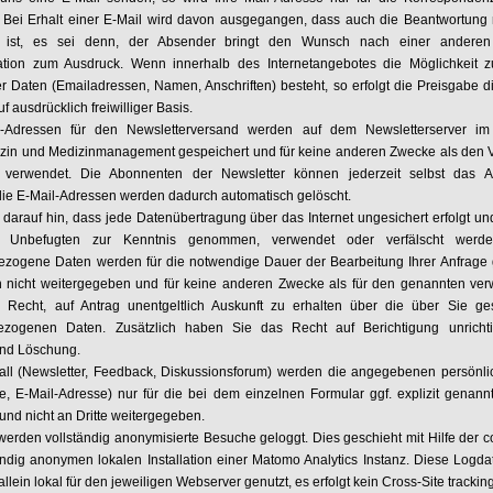
 Bei Erhalt einer E-Mail wird davon ausgegangen, dass auch die Beantwortung m
 ist, es sei denn, der Absender bringt den Wunsch nach einer andere
tion zum Ausdruck. Wenn innerhalb des Internetangebotes die Möglichkeit z
er Daten (Emailadressen, Namen, Anschriften) besteht, so erfolgt die Preisgabe d
uf ausdrücklich freiwilliger Basis.
-Adressen für den Newsletterversand werden auf dem Newsletterserver im I
izin und Medizinmanagement gespeichert und für keine anderen Zwecke als den 
r verwendet. Die Abonnenten der Newsletter können jederzeit selbst das 
die E-Mail-Adressen werden dadurch automatisch gelöscht.
 darauf hin, dass jede Datenübertragung über das Internet ungesichert erfolgt un
 Unbefugten zur Kenntnis genommen, verwendet oder verfälscht werd
zogene Daten werden für die notwendige Dauer der Bearbeitung Ihrer Anfrage
 nicht weitergegeben und für keine anderen Zwecke als für den genannten ver
Recht, auf Antrag unentgeltlich Auskunft zu erhalten über die über Sie ge
ezogenen Daten. Zusätzlich haben Sie das Recht auf Berichtigung unrichti
nd Löschung.
all (Newsletter, Feedback, Diskussionsforum) werden die angegebenen persönl
e, E-Mail-Adresse) nur für die bei dem einzelnen Formular ggf. explizit genan
 und nicht an Dritte weitergegeben.
werden vollständig anonymisierte Besuche geloggt. Dies geschieht mit Hilfe der c
ändig anonymen lokalen Installation einer Matomo Analytics Instanz. Diese Logd
allein lokal für den jeweiligen Webserver genutzt, es erfolgt kein Cross-Site tracking