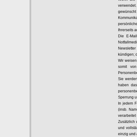
verwendet.
gewünscht
Kommunika
persönlich
Ihrerseits a
Die E-Mail
Notfallmed
Newslette
kündigen; 
Wir weisen
somit von
Personenbe
Sie werden
haben das 
personenb
Sperrung u
In jedem F
(insb. Nam
verarbeitet
Zusätzlich 
und vollst
einzig und 