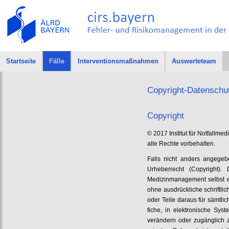
Startseite
Fälle
Interventionsmaßnahmen
Auswerteteam
Copyright-Datenschu
Copyright
© 2017 Institut für Notfallme
alle Rechte vorbehalten.
Falls nicht anders angegeb
Urheberrecht (Copyright). 
Medizinmanagement selbst ers
ohne ausdrückliche schriftl
oder Teile daraus für sämtli
fiche, in elektronische Sy
verändern oder zugänglich 