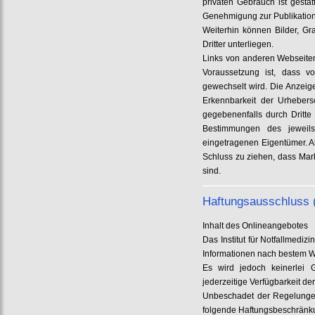
privaten Gebrauch ist gesta
Genehmigung zur Publikation
Weiterhin können Bilder, Gr
Dritter unterliegen.
Links von anderen Webseiten
Voraussetzung ist, dass v
gewechselt wird. Die Anzeig
Erkennbarkeit der Urhebersc
gegebenenfalls durch Dritt
Bestimmungen des jeweils
eingetragenen Eigentümer. Al
Schluss zu ziehen, dass Mar
sind.
Haftungsausschluss 
Inhalt des Onlineangebotes
Das Institut für Notfallmedi
Informationen nach bestem W
Es wird jedoch keinerlei Ge
jederzeitige Verfügbarkeit d
Unbeschadet der Regelungen 
folgende Haftungsbeschränk