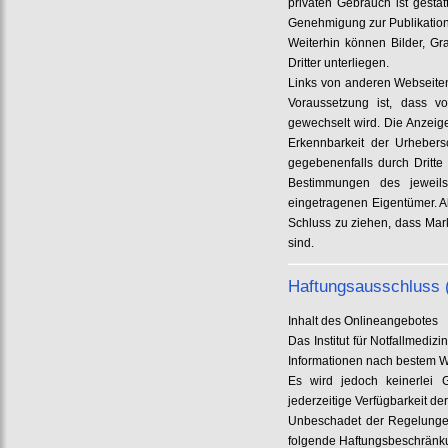
privaten Gebrauch ist gesta
Genehmigung zur Publikation
Weiterhin können Bilder, Gr
Dritter unterliegen.
Links von anderen Webseiten
Voraussetzung ist, dass v
gewechselt wird. Die Anzeig
Erkennbarkeit der Urhebersc
gegebenenfalls durch Dritt
Bestimmungen des jeweils
eingetragenen Eigentümer. Al
Schluss zu ziehen, dass Mar
sind.
Haftungsausschluss 
Inhalt des Onlineangebotes
Das Institut für Notfallmedi
Informationen nach bestem W
Es wird jedoch keinerlei Ge
jederzeitige Verfügbarkeit d
Unbeschadet der Regelungen 
folgende Haftungsbeschränk