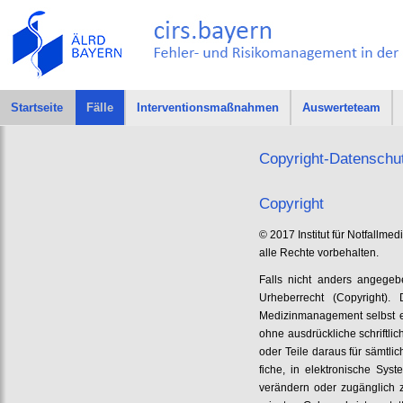
Startseite
Fälle
Interventionsmaßnahmen
Auswerteteam
Copyright-Datenschu
Copyright
© 2017 Institut für Notfallme
alle Rechte vorbehalten.
Falls nicht anders angegeb
Urheberrecht (Copyright). 
Medizinmanagement selbst ers
ohne ausdrückliche schriftl
oder Teile daraus für sämtli
fiche, in elektronische Sy
verändern oder zugänglich 