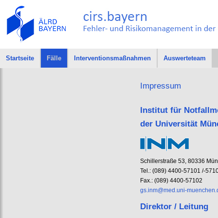
Startseite
Fälle
Interventionsmaßnahmen
Auswerteteam
Impressum
Institut für Notfal
der Universität Mü
Schillerstraße 53, 80336 Mü
Tel.: (089) 4400-57101 /-571
Fax.: (089) 4400-57102
gs.inm@med.uni-muenchen.
Direktor / Leitung