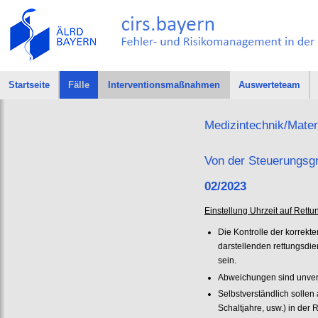
Startseite
Fälle
Interventionsmaßnahmen
Auswerteteam
Medizintechnik/Mater
Von der Steuerungsg
02/2023
Einstellung Uhrzeit auf Rett
Die Kontrolle der korrekte
darstellenden rettungsdi
sein.
Abweichungen sind unverz
Selbstverständlich solle
Schaltjahre, usw.) in der