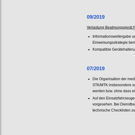
09/2019
Verlastung Beatmungsgerät N
Informationsweitergabe 
Einweisungsstrategie berü
Kompatible Gerätehalterung
07/2019
Die Organisation der medi
STK/MTK insbesondere so o
werden bzw. ohne dass ein
Auf den Einsatzfahrzeuge
vorgesehen. Bei Dienstb
technische Checklisten zu