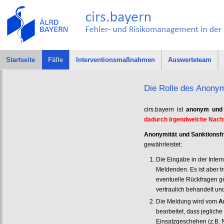
Startseite
Fälle
Interventionsmaßnahmen
Auswerteteam
Die Rolle des Anonym
cirs.bayern ist
anonym und 
dadurch irgendwelche Nachte
Anonymität und Sanktionsfr
gewährleistet:
Die Eingabe in der Inter
Meldenden. Es ist aber 
eventuelle Rückfragen 
vertraulich behandelt un
Die Meldung wird vom
A
bearbeitet, dass jeglic
Einsatzgeschehen (z.B. 