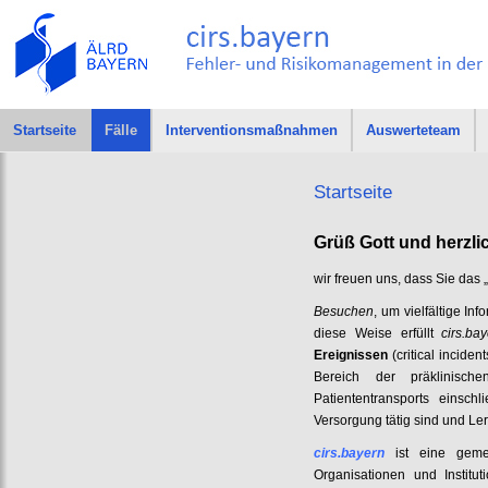
Startseite
Fälle
Interventionsmaßnahmen
Auswerteteam
Startseite
Grüß Gott und herzl
wir freuen uns, dass Sie das 
Besuchen
, um vielfältige I
diese Weise erfüllt
cirs.ba
Ereignissen
(critical inciden
Bereich der präklinische
Patiententransports einschl
Versorgung tätig sind und Ler
cirs.bayern
ist eine gemei
Organisationen und Institu